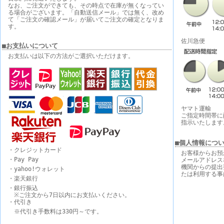
なお、ご注文ができても、その時点で在庫が無くなってい
る場合がございます。「自動送信メール」では無く、改め
て「ご注文の確認メール」が届いてご注文の確定となりま
す。
佐川急便
■お支払いについて
お支払いは以下の方法がご選択いただけます。
ヤマト運輸
ご指定時間帯に
指示いたします
■個人情報につ
・クレジットカード
お客様からお預
・Pay Pay
メールアドレス
機関からの提出
・yahoo!ウォレット
たは利用する事
・楽天銀行
・銀行振込
※ご注文から7日以内にお支払いください。
・代引き
※代引き手数料は330円～です。