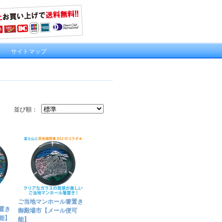
｜
サイトマップ
並び順：
ご当地マンホール箸置き
置き
御殿場市【メール便可
能】
能】