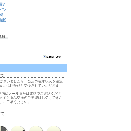
置き
ピン
帽
可能】
る
page top
いて
ございましたら、当店の在庫状況を確認
または同等品と交換させていただきま
以内にメールまたは電話でご連絡くださ
ますと返品交換のご要望はお受けできな
、ご了承ください。
いて