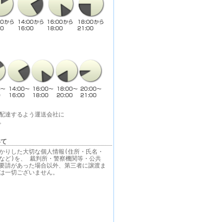
配達するよう運送会社に
。
いて
かりした大切な個人情報(住所・氏名・
など)を、 裁判所・警察機関等・公共
要請があった場合以外、第三者に譲渡ま
は一切ございません。