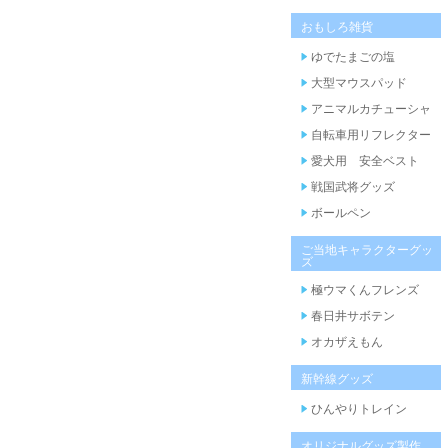
おもしろ雑貨
ゆでたまごの塩
大型マウスパッド
アニマルカチューシャ
自転車用リフレクター
愛犬用 安全ベスト
戦国武将グッズ
ボールペン
ご当地キャラクターグッ
ズ
極ウマくんフレンズ
春日井サボテン
オカザえもん
新幹線グッズ
ひんやりトレイン
オリジナルグッズ製作