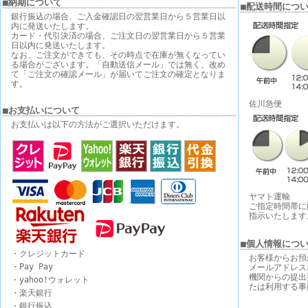
■納期について
■配送時間につ
銀行振込の場合、ご入金確認日の翌営業日から５営業日以
内に発送いたします。
カード・代引決済の場合、ご注文日の翌営業日から５営業
日以内に発送いたします。
なお、ご注文ができても、その時点で在庫が無くなってい
る場合がございます。「自動送信メール」では無く、改め
て「ご注文の確認メール」が届いてご注文の確定となりま
す。
佐川急便
■お支払いについて
お支払いは以下の方法がご選択いただけます。
ヤマト運輸
ご指定時間帯に
指示いたします
■個人情報につ
・クレジットカード
お客様からお預
・Pay Pay
メールアドレス
機関からの提出
・yahoo!ウォレット
たは利用する事
・楽天銀行
・銀行振込