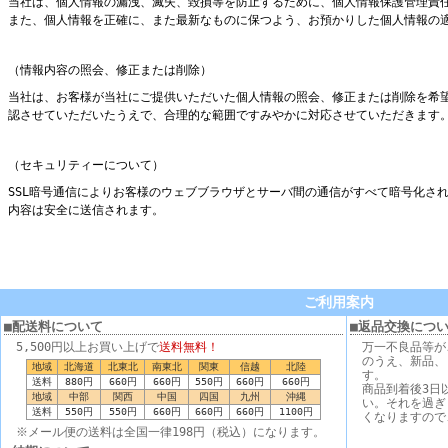
当社は、個人情報の漏洩、滅失、毀損等を防止するために、個人情報保護管理責
また、個人情報を正確に、また最新なものに保つよう、お預かりした個人情報の
（情報内容の照会、修正または削除）
当社は、お客様が当社にご提供いただいた個人情報の照会、修正または削除を希
認させていただいたうえで、合理的な範囲ですみやかに対応させていただきます
（セキュリティーについて）
SSL暗号通信によりお客様のウェブブラウザとサーバ間の通信がすべて暗号化さ
内容は安全に送信されます。
ご利用案内
■配送料について
■返品交換につ
5,500円以上お買い上げで
送料無料！
万一不良品等が
のうえ、新品、
地域
北海道
北東北
南東北
関東
信越
北陸
す。
送料
880円
660円
660円
550円
660円
660円
商品到着後3日
地域
中部
関西
中国
四国
九州
沖縄
い。それを過ぎ
送料
550円
550円
660円
660円
660円
1100円
くなりますので
※メール便の送料は全国一律198円（税込）になります。