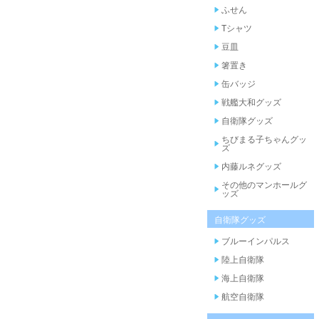
ふせん
Tシャツ
豆皿
箸置き
缶バッジ
戦艦大和グッズ
自衛隊グッズ
ちびまる子ちゃんグッ
ズ
内藤ルネグッズ
その他のマンホールグ
ッズ
自衛隊グッズ
ブルーインパルス
陸上自衛隊
海上自衛隊
航空自衛隊