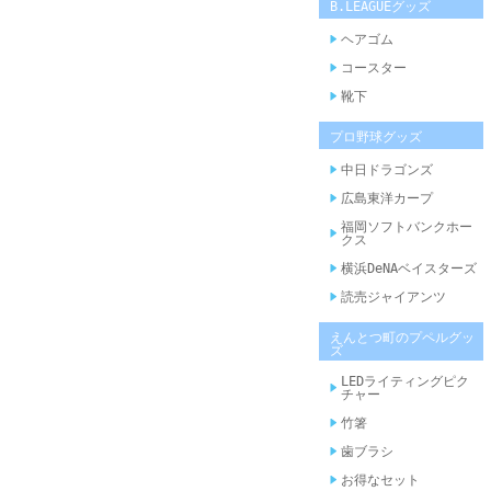
B.LEAGUEグッズ
ヘアゴム
コースター
靴下
プロ野球グッズ
中日ドラゴンズ
広島東洋カープ
福岡ソフトバンクホー
クス
横浜DeNAベイスターズ
読売ジャイアンツ
えんとつ町のプペルグッ
ズ
LEDライティングピク
チャー
竹箸
歯ブラシ
お得なセット