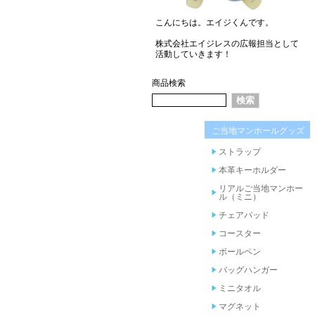
こんにちは。エイジくんです。
株式会社エイジレスの広報担当として
活動していきます！
商品検索
ご当地マンホールグッズ
ストラップ
本革キーホルダー
リアルご当地マンホー
ル（ミニ）
チェアパッド
コースター
ボールペン
バッグハンガー
ミニタオル
マグネット