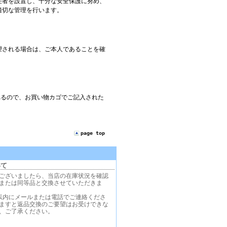
任者を設置し、十分な安全保護に努め、
適切な管理を行います。
望される場合は、ご本人であることを確
。
れるので、お買い物カゴでご記入された
page top
いて
ございましたら、当店の在庫状況を確認
または同等品と交換させていただきま
以内にメールまたは電話でご連絡くださ
ますと返品交換のご要望はお受けできな
、ご了承ください。