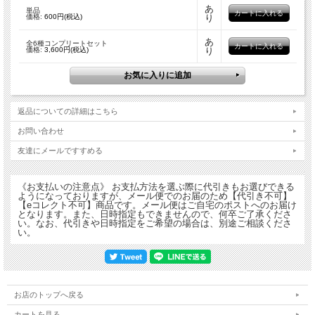
あ
単品
1番機から6番機までの全部で6種類。
価格:
600円(税込)
り
ブラインド袋入りで
何番機が出るかは開けてみてのお楽しみに♪
あ
全6種コンプリートセット
たくさんつけても、並べても可愛いミニサイズです！
価格:
3,600円(税込)
り
サイズ：約35mm×19mm 材 質：PVC、金属
返品についての詳細はこちら
全種類揃えたい方は、全6種コンプリートセットを
お問い合わせ
どうぞ！！
友達にメールですすめる
《お支払いの注意点》 お支払方法を選ぶ際に代引きもお選びできる
ようになっておりますが、メール便でのお届のため【代引き不可】
【eコレクト不可】商品です。メール便はご自宅のポストへのお届け
となります。また、日時指定もできませんので、何卒ご了承くださ
い。なお、代引きや日時指定をご希望の場合は、別途ご相談くださ
い。
お店のトップへ戻る
カートを見る