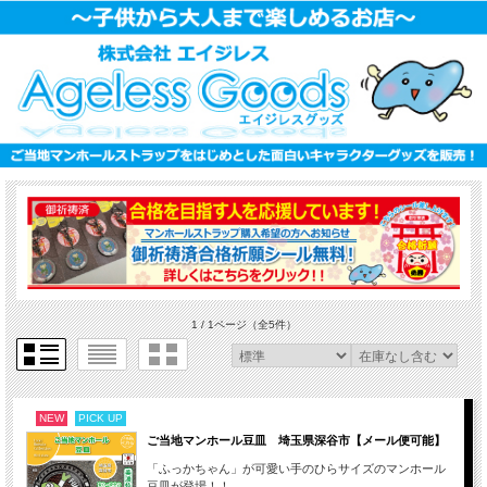
1 / 1ページ
（全5件）
NEW
PICK UP
ご当地マンホール豆皿 埼玉県深谷市【メール便可能】
「ふっかちゃん」が可愛い手のひらサイズのマンホール
豆皿が登場！！