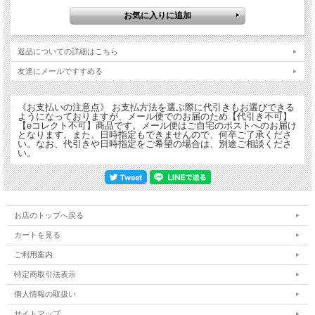
返品についての詳細はこちら
そのマンホールデザインから、とても便利なバッグハンガーが登場しました！！
友達にメールですすめる
バッグを床や地面には直接置きたくない！そんな時さっとかけられる♪
カフェや飲食店、学校やオフィス等で大活躍♪
《お支払いの注意点》 お支払方法を選ぶ際に代引きもお選びできる
ようになっておりますが、メール便でのお届のため【代引き不可】
★もうバッグの置き場に困らない♪♪★
【eコレクト不可】商品です。メール便はご自宅のポストへのお届け
となります。また、日時指定もできませんので、何卒ご了承くださ
い。なお、代引きや日時指定をご希望の場合は、別途ご相談くださ
い。
サイズ：約43mm×7ｍｍ
材 質：亜鉛合金
耐荷重：3ｋｇ
《ライセンス》
さくらプロダクション承認済み
お店のトップへ戻る
静岡県静岡市承認済み
カートを見る
ご利用案内
特定商取引法表示
個人情報の取扱い
サイトマップ