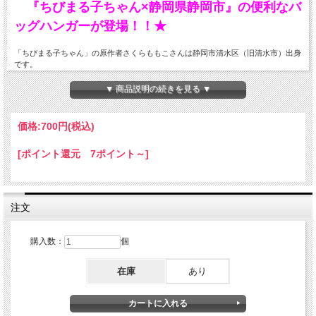
『ちびまる子ちゃん×静岡県静岡市』の便利なバ
ッグハンガーが登場！！★
「ちびまる子ちゃん」の原作者さくらももこさんは静岡市清水区（旧清水市）出身
です。
「ちびまる子ちゃん」がデザインされたマンホールの蓋を静岡市に寄贈しました。
描きおこしたイラストは、ピンクの帽子を被ったまるちゃんと背景に富士山とお魚
▼ 商品説明の続きを見る ▼
がデザインされています。
価格:
700円
(税込)
[ポイント還元 7ポイント～]
注文
購入数：
個
在庫
あり