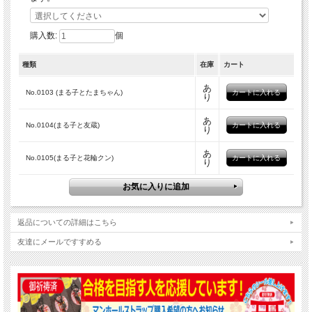
まる子とたまちゃんが描かれたデザインは
購入数:
個
とても華やかで見ているだけでも可愛らしいです✨
細部までこだわったデザインです！
種類
在庫
カート
あ
No.0103 (まる子とたまちゃん)
り
★まる子と友蔵★
あ
No.0104(まる子と友蔵)
り
静岡市葵区のために描き起こしたデザインです★
このまる子と友蔵デザインは静岡市歴史博物館をイメージされたそうです！
あ
まる子と友蔵が旧東海道を歩いている様子を描かれています♪
No.0105(まる子と花輪クン)
り
返品についての詳細はこちら
友達にメールですすめる