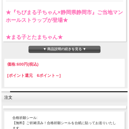
★『ちびまる子ちゃん×静岡県静岡市』ご当地マン
ホールストラップが登場★
★まる子とたまちゃん★
静岡市駿河区のために描き起こされたデザインです！
グランシップ前をイメージされています。
多くの人、多様な人が集まる場所とい
▼ 商品説明の続きを見る ▼
うことで、
まる子とたまちゃんが仲良くしている様子を描いているそうです★
価格:
600円
(税込)
[ポイント還元 6ポイント～]
注文
合格祈願シール:
【無料】ご祈祷済み！合格祈願シールを台紙に貼ってお送りいたし
ます。