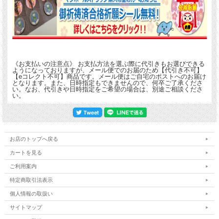
まる子と友蔵が描かれたデザインは青が基調で
見ているだけでとても爽やかな気分になりますね☆✨
《お支払いの注意点》 お支払方法を選ぶ際に代引きもお選びできる
ようになっておりますが、メール便でのお届のため【代引き不可】
★まる子と花輪クン★
【eコレクト不可】商品です。メール便はご自宅のポストへのお届け
となります。また、日時指定もできませんので、何卒ご了承くださ
静岡市清水区のために描き起こされたデザインです！
い。なお、代引きや日時指定をご希望の場合は、別途ご相談くださ
このデザインはエスパルスドリームプラザ前をイメージしているそうです☆
い。
下水道事業により、きれいな水(川や海)を保てているというイメージです！
お店のトップへ戻る
カートを見る
ご利用案内
特定商取引法表示
個人情報の取扱い
サイトマップ