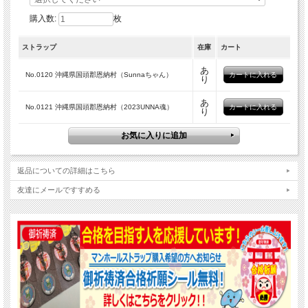
★2023UNNA魂★
購入数:
枚
「UNNA魂プロジェクト」の一環として、恩納村立うんな中学3年生がデザインし
たマンホール。
ストラップ
在庫
カート
校歌の中の美しい海、うんな岳、サンゴ、ゆうなの花と中心に校舎がデザインされ
ている。
あ
No.0120 沖縄県国頭郡恩納村（Sunnaちゃん）
り
あ
No.0121 沖縄県国頭郡恩納村（2023UNNA魂）
り
返品についての詳細はこちら
友達にメールですすめる
★ 使い方はストラップとナスカンで二通り♪ ★
ストラップ紐とナスカンの2つの金具が付いているので、使用用途によって使い分
けてくださいね。
携帯電話やかばんなど、お好きなところに取り付けて楽しんでください。