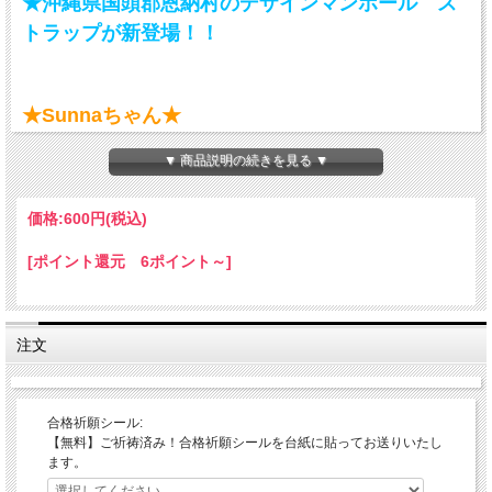
★沖縄県国頭郡恩納村のデザインマンホール ス
トラップが新登場！！
★Sunnaちゃん★
「サンゴの村宣言」ロゴと2018年3月に誕生した、
恩納村の海守り隊としてがんばるサンゴの妖精『Ｓｕｎｎａ（さんな）ちゃん』が
▼ 商品説明の続きを見る ▼
デザインされたマンホール。
価格:
600円
(税込)
[ポイント還元 6ポイント～]
注文
合格祈願シール:
【無料】ご祈祷済み！合格祈願シールを台紙に貼ってお送りいたし
ます。