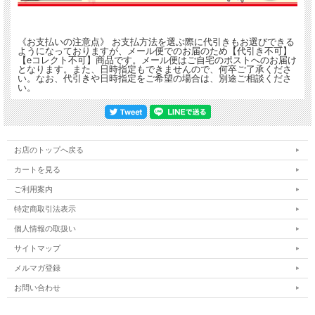
実際のマンホールは集めれないけど、ストラップなら収集できます。
デザインの細部にまでこだわり、直径35mmのストラップにしました。
《お支払いの注意点》 お支払方法を選ぶ際に代引きもお選びできる
台紙の縦幅をカットしていただくと、名刺ホルダーに入れることができます。
ようになっておりますが、メール便でのお届のため【代引き不可】
日本全国のマンホールストラップを順次製作していきます！
【eコレクト不可】商品です。メール便はご自宅のポストへのお届け
となります。また、日時指定もできませんので、何卒ご了承くださ
い。なお、代引きや日時指定をご希望の場合は、別途ご相談くださ
《ライセンス》
い。
恩納村承認済み
お店のトップへ戻る
カートを見る
ご利用案内
特定商取引法表示
個人情報の取扱い
サイトマップ
メルマガ登録
お問い合わせ