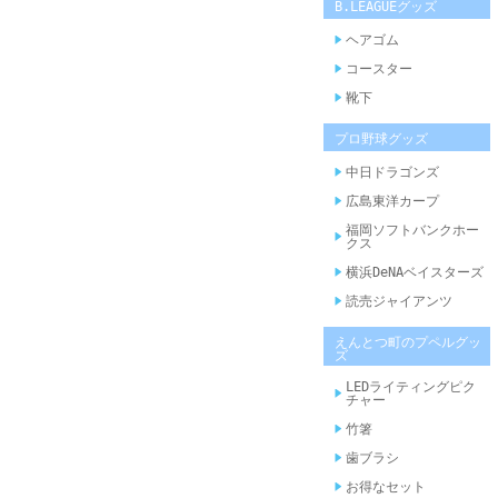
B.LEAGUEグッズ
ヘアゴム
コースター
靴下
プロ野球グッズ
中日ドラゴンズ
広島東洋カープ
福岡ソフトバンクホー
クス
横浜DeNAベイスターズ
読売ジャイアンツ
えんとつ町のプペルグッ
ズ
LEDライティングピク
チャー
竹箸
歯ブラシ
お得なセット