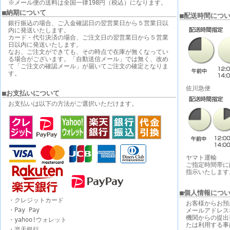
※メール便の送料は全国一律198円（税込）になります。
■納期について
■配送時間につ
銀行振込の場合、ご入金確認日の翌営業日から５営業日以
内に発送いたします。
カード・代引決済の場合、ご注文日の翌営業日から５営業
日以内に発送いたします。
なお、ご注文ができても、その時点で在庫が無くなってい
る場合がございます。「自動送信メール」では無く、改め
て「ご注文の確認メール」が届いてご注文の確定となりま
す。
佐川急便
■お支払いについて
お支払いは以下の方法がご選択いただけます。
ヤマト運輸
ご指定時間帯に
指示いたします
■個人情報につ
・クレジットカード
お客様からお預
・Pay Pay
メールアドレス
機関からの提出
・yahoo!ウォレット
たは利用する事
・楽天銀行