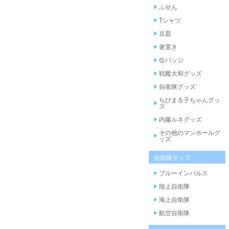
ふせん
Tシャツ
豆皿
箸置き
缶バッジ
戦艦大和グッズ
自衛隊グッズ
ちびまる子ちゃんグッ
ズ
内藤ルネグッズ
その他のマンホールグ
ッズ
自衛隊グッズ
ブルーインパルス
陸上自衛隊
海上自衛隊
航空自衛隊