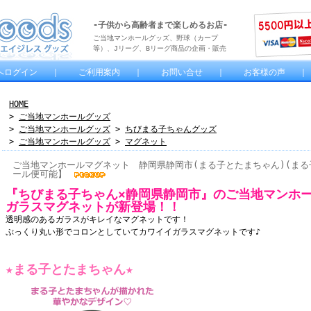
-子供から高齢者まで楽しめるお店-
ご当地マンホールグッズ、野球（カープ
等）、Jリーグ、Bリーグ商品の企画・販売
へログイン
｜
ご利用案内
｜
お問い合せ
｜
お客様の声
HOME
>
ご当地マンホールグッズ
>
ご当地マンホールグッズ
>
ちびまる子ちゃんグッズ
>
ご当地マンホールグッズ
>
マグネット
ご当地マンホールマグネット 静岡県静岡市(まる子とたまちゃん)(まる
ール便可能】
『ちびまる子ちゃん×静岡県静岡市』のご当地マンホ
ガラスマグネットが新登場！！
透明感のあるガラスがキレイなマグネットです！
ぷっくり丸い形でコロンとしていてカワイイガラスマグネットです♪
★まる子とたまちゃん★