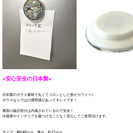
★安心安全の日本製★
日本製のガラス素材で丸くてコロンとした形がカワイイ♪
ガラスならではの透明感があってキレイです！
裏面の磁石部分は内蔵されているので安全！
冷蔵庫やインテリアを傷つけることなく安心してご使用頂けます。
サイズ：Φ約40ｍｍ 厚み：約15ｍｍ