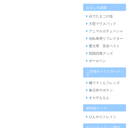
おもしろ雑貨
ゆでたまごの塩
大型マウスパッド
アニマルカチューシャ
自転車用リフレクター
愛犬用 安全ベスト
戦国武将グッズ
ボールペン
ご当地キャラクターグッ
ズ
極ウマくんフレンズ
春日井サボテン
オカザえもん
新幹線グッズ
ひんやりトレイン
オリジナルグッズ製作