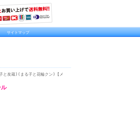
｜
サイトマップ
子と友蔵)(まる子と花輪クン)【メ
ール