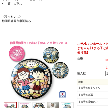
材 質：ガラス
《ライセンス》
静岡県静岡市承認済み
ご当地マンホールマ
まちゃん)(まる子と
便可能】
価格:
5
購入数:
種類
まる子とたまちゃん
まる子と友蔵
まる子と花輪クン