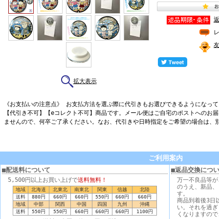
拡大表示
《お支払いの注意点》 お支払方法を選ぶ際に代引きもお選びできるようになっ
【代引き不可】【eコレクト不可】商品です。メール便はご自宅のポストへのお
ませんので、何卒ご了承ください。なお、代引きや日時指定をご希望の場合は、
ご利用案内
■配送料について
■返品交換につ
5,500円以上お買い上げで
送料無料！
万一不良品等が
のうえ、新品、
地域
北海道
北東北
南東北
関東
信越
北陸
す。
送料
880円
660円
660円
550円
660円
660円
商品到着後3日
地域
中部
関西
中国
四国
九州
沖縄
い。それを過ぎ
送料
550円
550円
660円
660円
660円
1100円
くなりますので