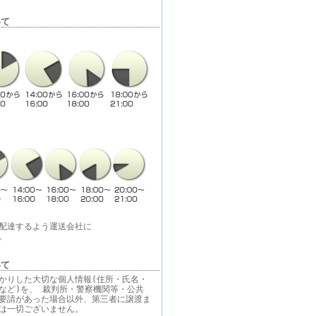
いて
配達するよう運送会社に
。
いて
かりした大切な個人情報(住所・氏名・
など)を、 裁判所・警察機関等・公共
要請があった場合以外、第三者に譲渡ま
は一切ございません。