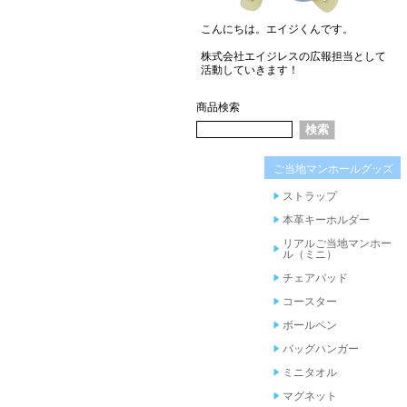
こんにちは。エイジくんです。
株式会社エイジレスの広報担当として
活動していきます！
商品検索
ご当地マンホールグッズ
ストラップ
本革キーホルダー
リアルご当地マンホー
ル（ミニ）
チェアパッド
コースター
ボールペン
バッグハンガー
ミニタオル
マグネット