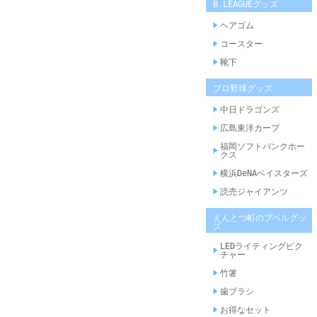
B.LEAGUEグッズ
ヘアゴム
コースター
靴下
プロ野球グッズ
中日ドラゴンズ
広島東洋カープ
福岡ソフトバンクホー
クス
横浜DeNAベイスターズ
読売ジャイアンツ
えんとつ町のプペルグッ
ズ
LEDライティングピク
チャー
竹箸
歯ブラシ
お得なセット