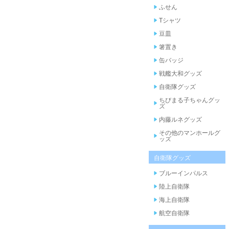
ふせん
Tシャツ
豆皿
箸置き
缶バッジ
戦艦大和グッズ
自衛隊グッズ
ちびまる子ちゃんグッ
ズ
内藤ルネグッズ
その他のマンホールグ
ッズ
自衛隊グッズ
ブルーインパルス
陸上自衛隊
海上自衛隊
航空自衛隊