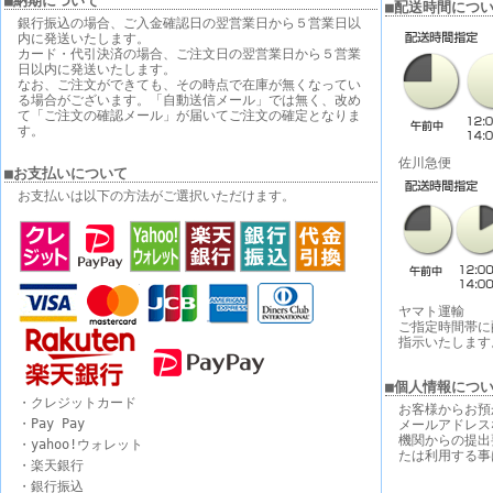
■納期について
■配送時間につ
銀行振込の場合、ご入金確認日の翌営業日から５営業日以
内に発送いたします。
カード・代引決済の場合、ご注文日の翌営業日から５営業
日以内に発送いたします。
なお、ご注文ができても、その時点で在庫が無くなってい
る場合がございます。「自動送信メール」では無く、改め
て「ご注文の確認メール」が届いてご注文の確定となりま
す。
佐川急便
■お支払いについて
お支払いは以下の方法がご選択いただけます。
ヤマト運輸
ご指定時間帯に
指示いたします
■個人情報につ
・クレジットカード
お客様からお預
・Pay Pay
メールアドレス
機関からの提出
・yahoo!ウォレット
たは利用する事
・楽天銀行
・銀行振込