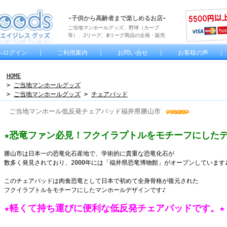
-子供から高齢者まで楽しめるお店-
ご当地マンホールグッズ、野球（カープ
等）、Jリーグ、Bリーグ商品の企画・販売
へログイン
｜
ご利用案内
｜
お問い合せ
｜
お客様の声
HOME
>
ご当地マンホールグッズ
>
ご当地マンホールグッズ
>
チェアパッド
ご当地マンホール低反発チェアパッド福井県勝山市
★恐竜ファン必見！フクイラプトルをモチーフにしたデ
勝山市は日本一の恐竜化石産地で、学術的に貴重な恐竜化石が
数多く発見されており、2000年には「福井県恐竜博物館」がオープンしています
このチェアパッドは肉食恐竜として日本で初めて全身骨格が復元された
フクイラプトルをモチーフにしたマンホールデザインです♪
★軽くて持ち運びに便利な低反発チェアパッドです。★