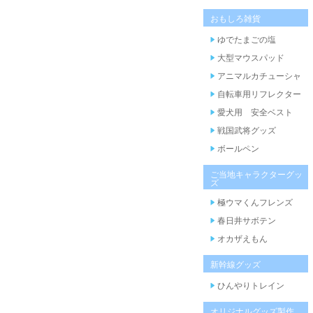
おもしろ雑貨
ゆでたまごの塩
大型マウスパッド
アニマルカチューシャ
自転車用リフレクター
愛犬用 安全ベスト
戦国武将グッズ
ボールペン
ご当地キャラクターグッ
ズ
極ウマくんフレンズ
春日井サボテン
オカザえもん
新幹線グッズ
ひんやりトレイン
オリジナルグッズ製作