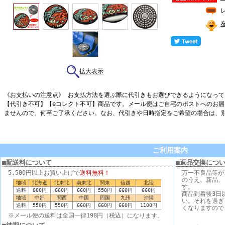
拡大表示
《お支払いの注意点》 お支払方法を選ぶ際に代引きもお選びできるようになっ
【代引き不可】【eコレクト不可】商品です。メール便はご自宅のポストへのお
ませんので、何卒ご了承ください。なお、代引きや日時指定をご希望の場合は、
ご利用案内
■配送料について
■返品交換につ
5,500円以上お買い上げで
送料無料！
万一不良品等が
のうえ、新品、
地域
北海道
北東北
南東北
関東
信越
北陸
す。
送料
880円
660円
660円
550円
660円
660円
商品到着後3日
地域
中部
関西
中国
四国
九州
沖縄
い。それを過ぎ
送料
550円
550円
660円
660円
660円
1100円
くなりますので
※メール便の送料は全国一律198円（税込）になります。