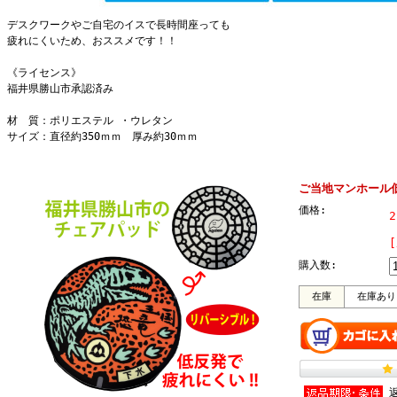
デスクワークやご自宅のイスで長時間座っても
疲れにくいため、おススメです！！
《ライセンス》
福井県勝山市承認済み
材 質：ポリエステル ・ウレタン
サイズ：直径約350ｍｍ 厚み約30ｍｍ
ご当地マンホール
価格:
購入数:
在庫
在庫あり