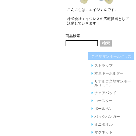
こんにちは。エイジくんです。
株式会社エイジレスの広報担当として
活動していきます！
商品検索
ご当地マンホールグッズ
ストラップ
本革キーホルダー
リアルご当地マンホー
ル（ミニ）
チェアパッド
コースター
ボールペン
バッグハンガー
ミニタオル
マグネット