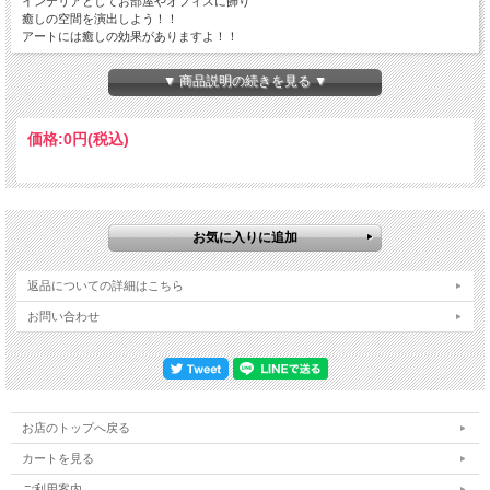
インテリアとしてお部屋やオフィスに飾り
癒しの空間を演出しよう！！
アートには癒しの効果がありますよ！！
▼ 商品説明の続きを見る ▼
デザイン料込み
イラストや写真も可能！
価格:
0円
(税込)
★ 短納期低単価 ★
■キャンバスサイズ：約40×40ｍｍ
■全体サイズ：約40×75ｈｍｍ
■材 質：木材/紙
★最小ロット：100枚～
返品についての詳細はこちら
お問い合わせ
※0000枚製作時、000円～
お店のトップへ戻る
カートを見る
ご利用案内