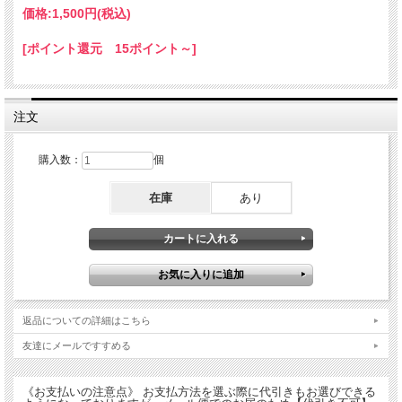
★プレゼントにぴったり♪★
価格:
1,500円
(税込)
サイズ：マーカー部分Φ28ｍｍ、全体28×36mm
[ポイント還元 15ポイント～]
材 質：鉄、マグネット
《ライセンス》
広島東洋カープ承認済み
広島市下水道局承認済み
注文
好評発売中！！
購入数：
個
在庫
あり
返品についての詳細はこちら
友達にメールですすめる
《お支払いの注意点》 お支払方法を選ぶ際に代引きもお選びできる