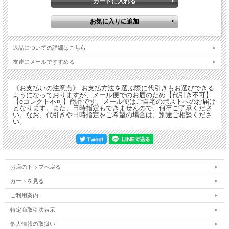
セルロースのスポンジは吸収力が抜群で水滴をサッと拭ってくれます！
そのうえ速乾性も高く雑菌の繁殖を防いでくれると言われています。
また植物繊維からできているので環境に優しいのも特徴の一つです✨！！
返品についての詳細はこちら
友達にメールですすめる
☆使用方法はさまざま ☆
《お支払いの注意点》 お支払方法を選ぶ際に代引きもお選びできる
食器を洗うに使ってもヨシ、
ようになっておりますが、メール便でのお届のため【代引き不可】
【eコレクト不可】商品です。メール便はご自宅のポストへのお届け
シンクやお風呂場のお掃除に使ってもヨシ、
となります。また、日時指定もできませんので、何卒ご了承くださ
コースターとして使ってもヨシな一品です！！
い。なお、代引きや日時指定をご希望の場合は、別途ご相談くださ
い。
可愛い見た目なのでそのまま飾っておくのもアリです☆
ある程度強度があり丈夫ですので、いろんな用途でご使用ください♪
好評発売中！！
お店のトップへ戻る
カートを見る
《ライセンス》
兵庫県明石市承認済み
ご利用案内
材質：セルロース（植物性繊維素）
特定商取引法表示
個人情報の取扱い