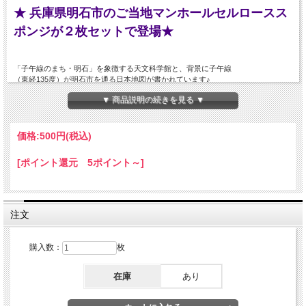
★ 兵庫県明石市のご当地マンホールセルロースス
ポンジが２枚セットで登場★
「子午線のまち・明石」を象徴する天文科学館と、背景に子午線
（東経135度）が明石市を通る日本地図が書かれています♪
マンホール蓋もデザインに合わせて北を向くように設置されており、
▼ 商品説明の続きを見る ▼
下部には市章も描かれています。
☆ 水で膨らむスポンジ ☆
価格:
500円
(税込)
[ポイント還元 5ポイント～]
注文
購入数：
枚
在庫
あり
使用前は厚さ約0.2ｃｍのスポンジですが、水に濡らすと約2ｃｍまで膨らみます！