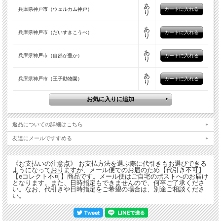
あ
兵庫県神戸市（ウェルカム神戸）
り
★「ウェルカム神戸」★
あ
「Welcome to KOBE」のデザインマンホール蓋は、
兵庫県神戸市（だいすきこうべ）
り
平成24年に神戸で開催された下水道展に合わせて作成されました。
あ
兵庫県神戸市（自然が豊か）
り
★「だいすきこうべ」★
第1回マンホールデザインコンテスト最優秀賞（小中学生の部）です。
あ
兵庫県神戸市（王子動物園）
り
受賞者のコメント：「みなとまちこうべ」をテーマに、山を波に見立てて書きまし
た。
山の上を船が走っています。神戸空港からきた飛行機も書きました。
★「自然が豊か」★
返品についての詳細はこちら
第2回マンホールデザインコンテスト最優秀賞（小中学生の部）です。
友達にメールですすめる
受賞者のコメント：私が好きなKOBEは、自然が豊かなところです。
生き物がいっぱいいるところも好きです。
150年の神戸港をイメージしました。
《お支払いの注意点》 お支払方法を選ぶ際に代引きもお選びできる
ようになっておりますが、メール便でのお届のため【代引き不可】
【eコレクト不可】商品です。メール便はご自宅のポストへのお届け
となります。また、日時指定もできませんので、何卒ご了承くださ
★「王子動物園」★
い。なお、代引きや日時指定をご希望の場合は、別途ご相談くださ
い。
動物園入口付近で、7種類の動物をイラスト化したマンホール蓋が皆さんをお出迎
えしてくれます。
「好きな動物に会えるわくわく感」を感じさせるマンホール蓋です。